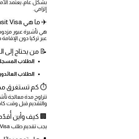
بشكل عام، يعتمد الأمر
إلزامي.
✈️ ما هي TRNC Transit Visa؟
عبر تركيا دون الإقامة ف
📝 من يحتاج إلى ال
الطلاب المسجلون
الطلاب العائدون
⏱️ كم تستغرق مدة
تتراوح مدة معالجة تأشي
والتقديم قبل وقت كاف
🏢 كيف وأين أُقدّ
يجب تقديم طلب TRNC Transit Visa في