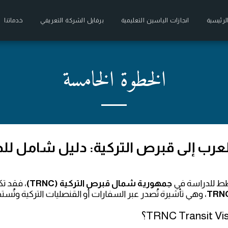
لرئيسية
انجازات الياسين التعليمية
برفايل الشركة التعريفي
خدماتنا
الخطوة الخامسة
تخطط للدراسة في
جمهورية شمال قبرص التركية (TRNC)
، فقد تك
TRNC
، وهي تأشيرة تُصدر عبر السفارات أو القنصليات التركية وتُس